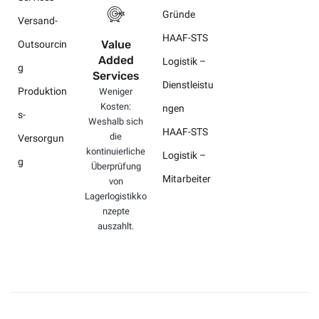
Gründe
Versand-
HAAF-STS
Value
Outsourcin
Added
Logistik –
g
Services
Dienstleistu
Produktion
Weniger
Kosten:
ngen
s-
Weshalb sich
HAAF-STS
die
Versorgun
kontinuierliche
Logistik –
g
Überprüfung
Mitarbeiter
von
Lagerlogistikko
nzepte
auszahlt.