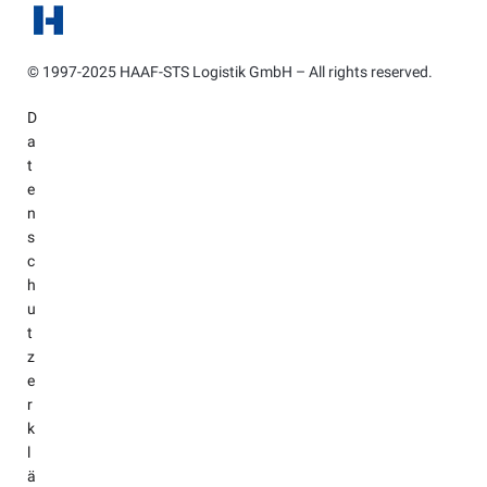
© 1997-2025 HAAF-STS Logistik GmbH – All rights reserved.
D
a
t
e
n
s
c
h
u
t
z
e
r
k
l
ä