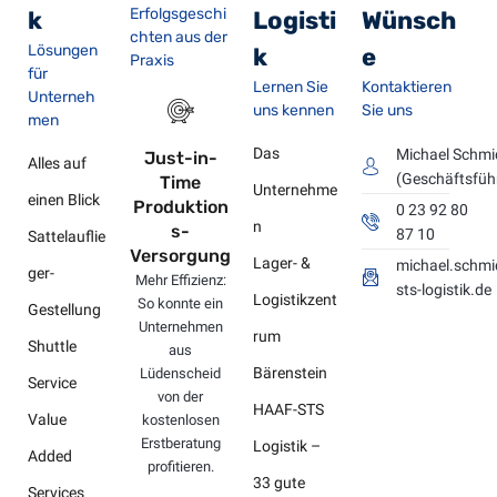
Erfolgsgeschi
k
Logisti
Wünsch
chten aus der
Lösungen
k
e
Praxis
für
Lernen Sie
Kontaktieren
Unterneh
uns kennen
Sie uns
men
Das
Michael Schmi
Just-in-
Alles auf
(Geschäftsfüh
Time
Unternehme
einen Blick
Produktion
0 23 92 80
n
s-
87 10
Sattelauflie
Versorgung
Lager- &
michael.schmi
ger-
Mehr Effizienz:
sts-logistik.de
Logistikzent
So konnte ein
Gestellung
Unternehmen
rum
Shuttle
aus
Bärenstein
Lüdenscheid
Service
von der
HAAF-STS
Value
kostenlosen
Erstberatung
Logistik –
Added
profitieren.
33 gute
Services